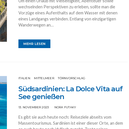
Um einen Urlaub mit Vielseitigkeit, Abenteuer sowie
wechselnden Perspektiven zu erleben, sollte man die
Vorzüge eines Aufenthalts auf dem Wasser mit denen
eines Landgangs verbinden. Entlang von einzigartigen
Wanderwegen an…
MEHR LESEN
ITALIEN
MITTELMEER
TÖRNVORSCHLAG
Südsardinien: La Dolce Vita auf
See genießen
13. NOVEMBER 2023
NORA FUTAKY
Es gibt sie auch heute noch: Reiseziele abseits vom
Massentourismus. Sardinien ist einer dieser Orte, an dem