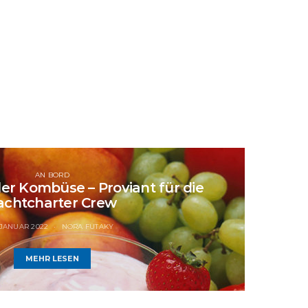
AN BORD
er Kombüse – Proviant für die
achtcharter Crew
 JANUAR 2022
NORA FUTAKY
MEHR LESEN