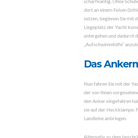
scharfkantig. Ohne Schuh
dort an einem Felsen (bit
setzen, beginnen Sie mit 
Liegeplatz der Yacht komm
untergehen und dadurch da
„Aufschwimmhilfe“ anzub
Das Anker
Nun fahren Sie mit der Y
der von Ihnen vorgesehene
den Anker eingefahren ha
sie auf der Heckklampe. F
Landleine anbringen.
Alternativ zu dem beschr