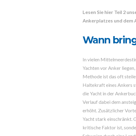
Lesen Sie hier Teil 2 un
Ankerplatzes und dem A
Wann bring
In vielen Mittelmeerdesti
Yachten vor Anker liegen,
Methode ist das oft steil
Haltekraft eines Ankers s
die Yacht in der Ankerbuc
Verlauf dabei dem anstei
erhöht. Zusätzlicher Vort
Yacht stark einschränkt. 
kritische Faktor ist, so
Schwojen durch eine Land