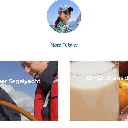
Nora Futaky
Ein Gruß aus d
ner Segelyacht
Y
KY
6.