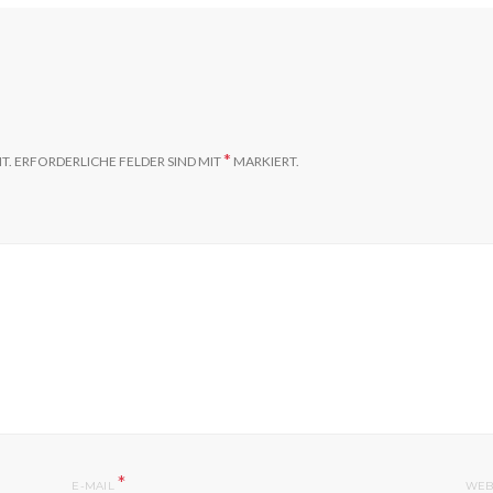
*
T.
ERFORDERLICHE FELDER SIND MIT
MARKIERT.
*
E-MAIL
WEB