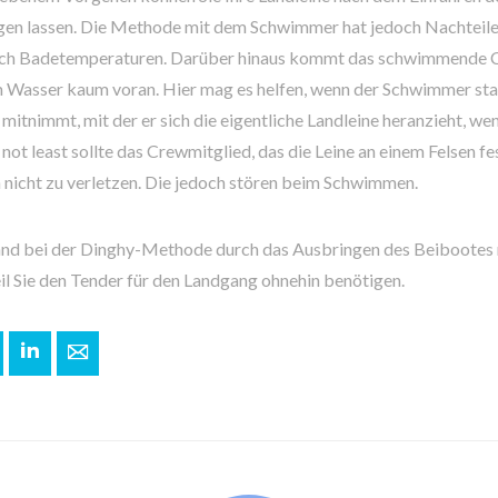
en lassen. Die Methode mit dem Schwimmer hat jedoch Nachteile 
rlich Badetemperaturen. Darüber hinaus kommt das schwimmende 
m Wasser kaum voran. Hier mag es helfen, wenn der Schwimmer stat
mitnimmt, mit der er sich die eigentliche Landleine heranzieht, we
not least sollte das Crewmitglied, das die Leine an einem Felsen f
 nicht zu verletzen. Die jedoch stören beim Schwimmen.
d bei der Dinghy-Methode durch das Ausbringen des Beibootes re
il Sie den Tender für den Landgang ohnehin benötigen.
+
interest
LinkedIn
E-mail