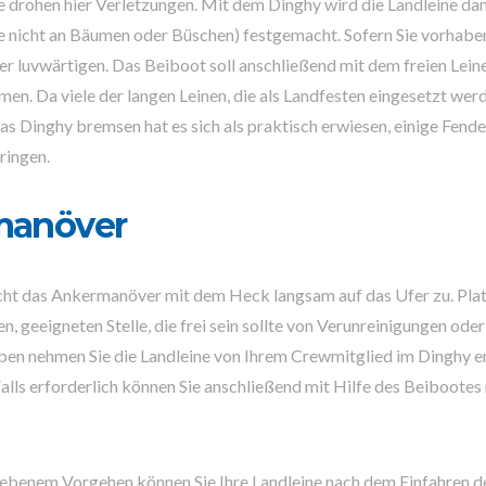
e drohen hier Verletzungen. Mit dem Dinghy wird die Landleine da
te nicht an Bäumen oder Büschen) festgemacht. Sofern Sie vorhaben
der luvwärtigen. Das Beiboot soll anschließend mit dem freien Le
en. Da viele der langen Leinen, die als Landfesten eingesetzt we
s Dinghy bremsen hat es sich als praktisch erwiesen, einige Fender
ringen.
manöver
acht das Ankermanöver mit dem Heck langsam auf das Ufer zu. Plat
n, geeigneten Stelle, die frei sein sollte von Verunreinigungen o
ben nehmen Sie die Landleine von Ihrem Crewmitglied im Dinghy e
alls erforderlich können Sie anschließend mit Hilfe des Beibootes
iebenem Vorgehen können Sie Ihre Landleine nach dem Einfahren d