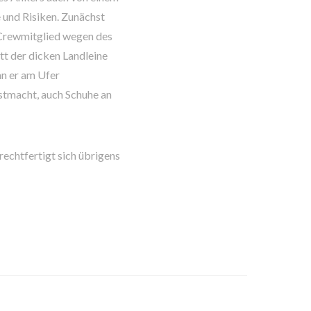
und Risiken. Zunächst
Crewmitglied wegen des
t der dicken Landleine
nn er am Ufer
estmacht, auch Schuhe an
chtfertigt sich übrigens