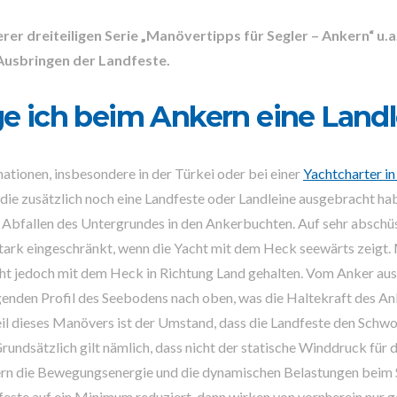
serer dreiteiligen Serie „Manövertipps für Segler – Ankern“ u.
usbringen der Landfeste.
e ich beim Ankern eine Landl
nationen, insbesondere in der Türkei oder bei einer
Yachtcharter in
 die zusätzlich noch eine Landfeste oder Landleine ausgebracht ha
e Abfallen des Untergrundes in den Ankerbuchten. Auf sehr abschü
tark eingeschränkt, wenn die Yacht mit dem Heck seewärts zeigt. 
ht jedoch mit dem Heck in Richtung Land gehalten. Vom Anker aus 
genden Profil des Seebodens nach oben, was die Haltekraft des An
eil dieses Manövers ist der Umstand, dass die Landfeste den Schwo
Grundsätzlich gilt nämlich, dass nicht der statische Winddruck für
ndern die Bewegungsenergie und die dynamischen Belastungen beim
feste auf ein Minimum reduziert, dann wirken von vornherein nur 