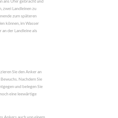
nn ans Ufer gebracht und
, zwei Landleinen zu
inenende zum späteren
rden können, im Wasser
 an der Landleine als
zieren Sie den Anker an
der Bewuchs. Nachdem Sie
ntgegen und belegen Sie
 noch eine leewärtige
es Ankers auch von einem