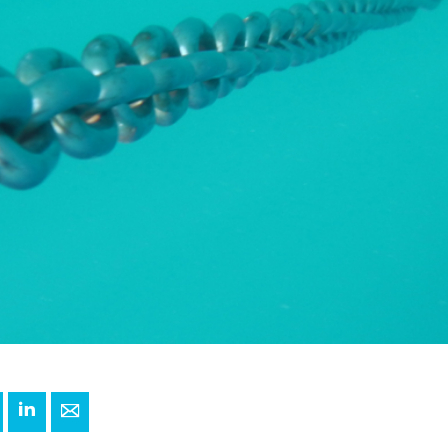
+
interest
LinkedIn
E-mail