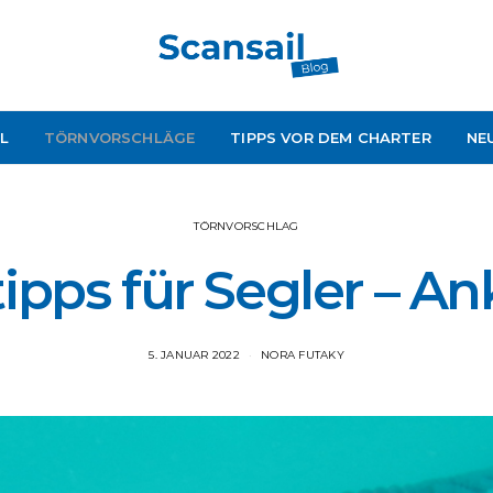
L
TÖRNVORSCHLÄGE
TIPPS VOR DEM CHARTER
NE
TÖRNVORSCHLAG
pps für Segler – Ank
5. JANUAR 2022
NORA FUTAKY