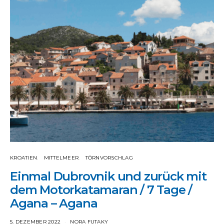
KROATIEN
MITTELMEER
TÖRNVORSCHLAG
Einmal Dubrovnik und zurück mit
dem Motorkatamaran / 7 Tage /
Agana – Agana
5. DEZEMBER 2022
NORA FUTAKY