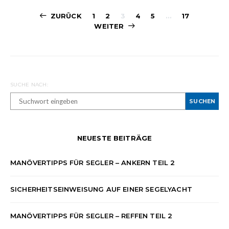
Beitrags-
ZURÜCK
1
2
3
4
5
…
17
WEITER
Navigation
SUCHE NACH:
SUCHEN
NEUESTE BEITRÄGE
MANÖVERTIPPS FÜR SEGLER – ANKERN TEIL 2
SICHERHEITSEINWEISUNG AUF EINER SEGELYACHT
MANÖVERTIPPS FÜR SEGLER – REFFEN TEIL 2