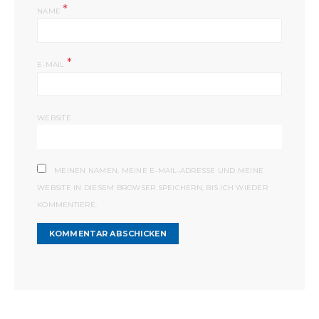
*
NAME
*
E-MAIL
WEBSITE
MEINEN NAMEN, MEINE E-MAIL-ADRESSE UND MEINE
WEBSITE IN DIESEM BROWSER SPEICHERN, BIS ICH WIEDER
KOMMENTIERE.