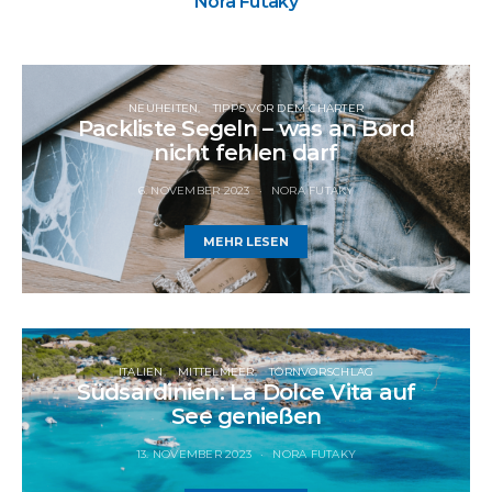
Nora Futaky
NEUHEITEN
TIPPS VOR DEM CHARTER
Packliste Segeln – was an Bord
nicht fehlen darf
6. NOVEMBER 2023
NORA FUTAKY
MEHR LESEN
ITALIEN
MITTELMEER
TÖRNVORSCHLAG
Südsardinien: La Dolce Vita auf
See genießen
13. NOVEMBER 2023
NORA FUTAKY