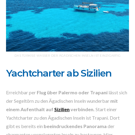
DAS TÜRKISE WASSER DER ÄGÄDISCHEN INSELN IST EINZIGARTIG
Yachtcharter ab Sizilien
Erreichbar per
Flug über Palermo oder Trapani
lässt sich
der Segeltörn zu den Ägadischen Inseln wunderbar
mit
einem Aufenthalt auf
Sizilien
verbinden.
Start einer
Yachtcharter zu den Ägadischen Inseln ist Trapani. Dort
gibt es bereits ein
beeindruckendes Panorama
der
charmanten vorgelagerten Inseln zu bestaunen. Hier