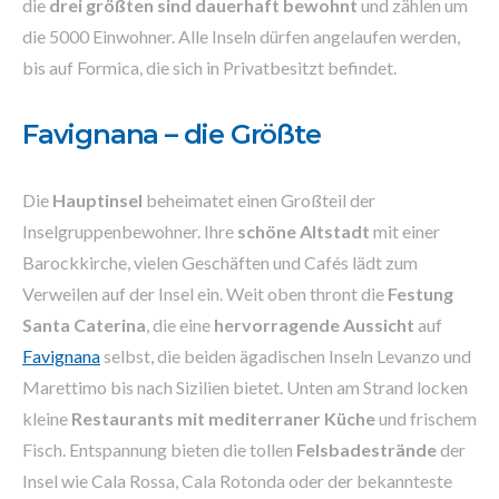
die
drei größten sind dauerhaft bewohnt
und zählen um
die 5000 Einwohner. Alle Inseln dürfen angelaufen werden,
bis auf Formica, die sich in Privatbesitzt befindet.
Favignana – die Größte
Die
Hauptinsel
beheimatet einen Großteil der
Inselgruppenbewohner. Ihre
schöne Altstadt
mit einer
Barockkirche, vielen Geschäften und Cafés lädt zum
Verweilen auf der Insel ein. Weit oben thront die
Festung
Santa Caterina
, die eine
hervorragende Aussicht
auf
Favignana
selbst, die beiden ägadischen Inseln Levanzo und
Marettimo bis nach Sizilien bietet. Unten am Strand locken
kleine
Restaurants mit mediterraner Küche
und frischem
Fisch. Entspannung bieten die tollen
Felsbadestrände
der
Insel wie Cala Rossa, Cala Rotonda oder der bekannteste