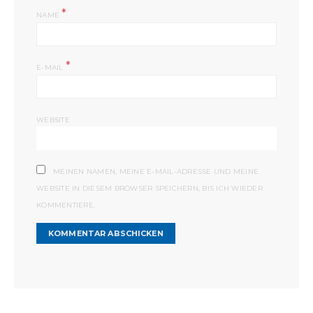
*
NAME
*
E-MAIL
WEBSITE
MEINEN NAMEN, MEINE E-MAIL-ADRESSE UND MEINE
WEBSITE IN DIESEM BROWSER SPEICHERN, BIS ICH WIEDER
KOMMENTIERE.