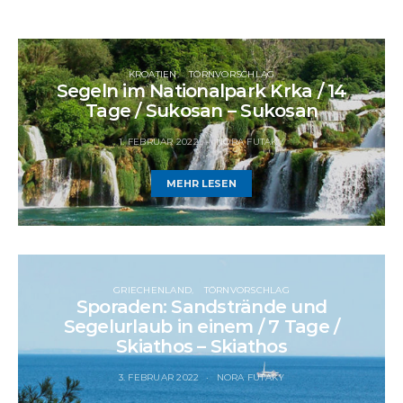
KROATIEN
TÖRNVORSCHLAG
Segeln im Nationalpark Krka / 14
Tage / Sukosan – Sukosan
1. FEBRUAR 2022
NORA FUTAKY
MEHR LESEN
GRIECHENLAND
TÖRNVORSCHLAG
Sporaden: Sandstrände und
Segelurlaub in einem / 7 Tage /
Skiathos – Skiathos
3. FEBRUAR 2022
NORA FUTAKY