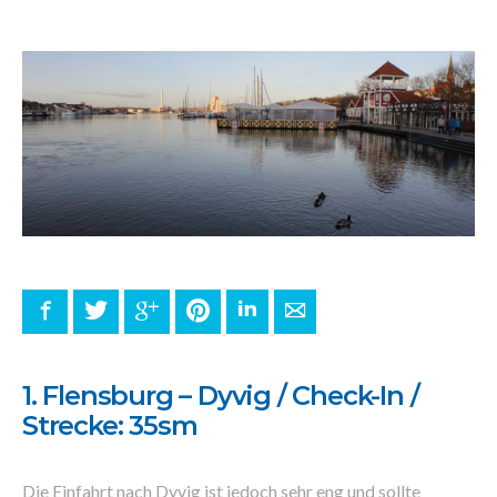
Facebook
Twitter
Google+
Pinterest
LinkedIn
E-mail
1. Flensburg – Dyvig / Check-In /
Strecke: 35sm
Die Einfahrt nach Dyvig ist jedoch sehr eng und sollte