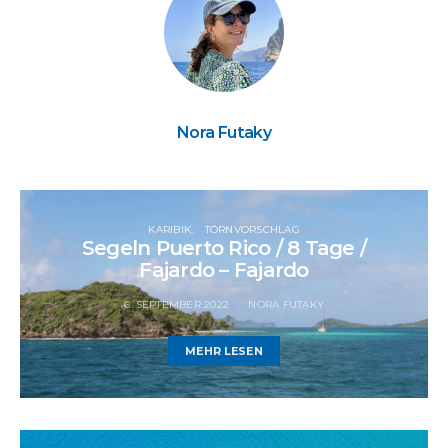
Nora Futaky
KARIBIK
TÖRNVORSCHLAG
Segeln Puerto Rico / 8 Tage /
Fajardo – Fajardo
6. SEPTEMBER 2022
NORA FUTAKY
MEHR LESEN