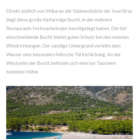
Direkt südlich von Milna an der Südwestküste der Insel Brac
liegt diese große fünfarmige Bucht, in der mehrere
Restaurants Festmachebojen bereitgelegt haben. Die tief
einschneidende Bucht bietet guten Schutz bei den meisten
Windrichtungen. Der sandige Untergrund verleiht dem
Wasser eine besonders hübsche Türkisfärbung. An der
Westseite der Bucht befindet sich eine bei Tauchern
beliebte Höhle