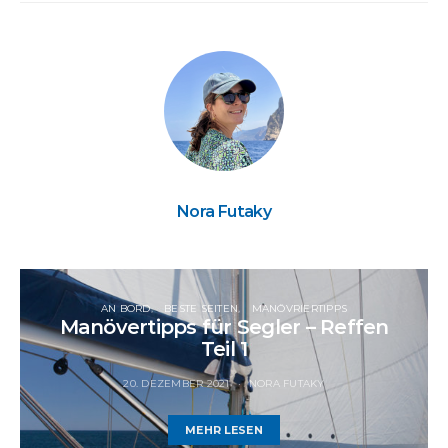
Nora Futaky
AN BORD
BESTE SEITEN
MANÖVRIERTIPPS
Manövertipps für Segler – Reffen
Teil 1
20. DEZEMBER 2021
NORA FUTAKY
MEHR LESEN