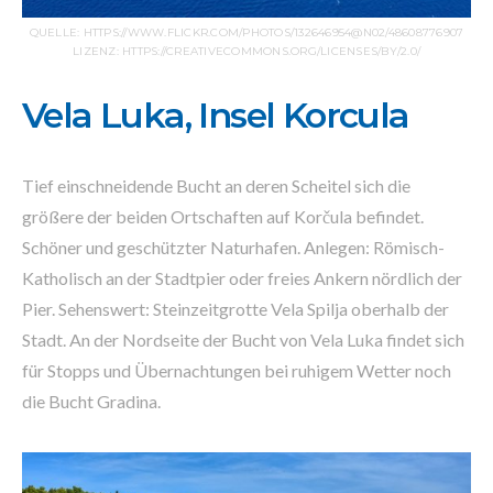
QUELLE: HTTPS://WWW.FLICKR.COM/PHOTOS/132646954@N02/48608776907
LIZENZ: HTTPS://CREATIVECOMMONS.ORG/LICENSES/BY/2.0/
Vela Luka, Insel Korcula
Tief einschneidende Bucht an deren Scheitel sich die
größere der beiden Ortschaften auf Korčula befindet.
Schöner und geschützter Naturhafen. Anlegen: Römisch-
Katholisch an der Stadtpier oder freies Ankern nördlich der
Pier. Sehenswert: Steinzeitgrotte Vela Spilja oberhalb der
Stadt. An der Nordseite der Bucht von Vela Luka findet sich
für Stopps und Übernachtungen bei ruhigem Wetter noch
die Bucht Gradina.