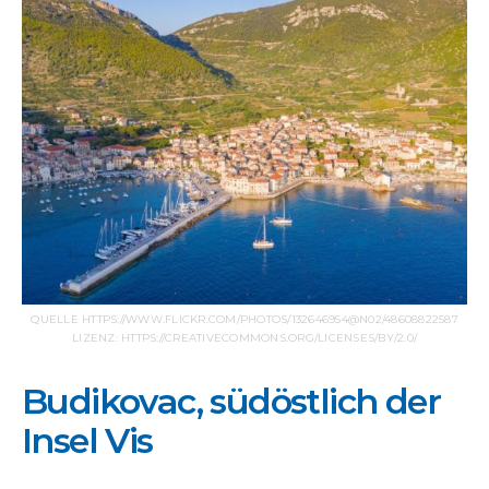
QUELLE HTTPS://WWW.FLICKR.COM/PHOTOS/132646954@N02/48608822587
LIZENZ: HTTPS://CREATIVECOMMONS.ORG/LICENSES/BY/2.0/
Budikovac, südöstlich der
Insel Vis