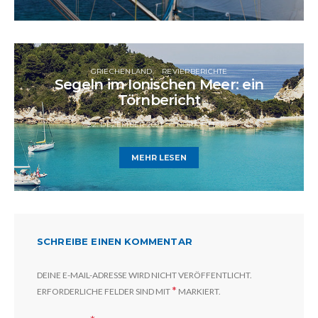
GRIECHENLAND
REVIERBERICHTE
Segeln im Ionischen Meer: ein
Törnbericht
22. DEZEMBER 2021
NORA FUTAKY
MEHR LESEN
SCHREIBE EINEN KOMMENTAR
DEINE E-MAIL-ADRESSE WIRD NICHT VERÖFFENTLICHT.
*
ERFORDERLICHE FELDER SIND MIT
MARKIERT.