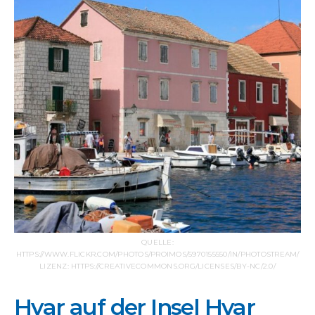
QUELLE:
HTTPS://WWW.FLICKR.COM/PHOTOS/PROIMOS/5970155550/IN/PHOTOSTREAM/
LIZENZ: HTTPS://CREATIVECOMMONS.ORG/LICENSES/BY-NC/2.0/
Hvar auf der Insel Hvar