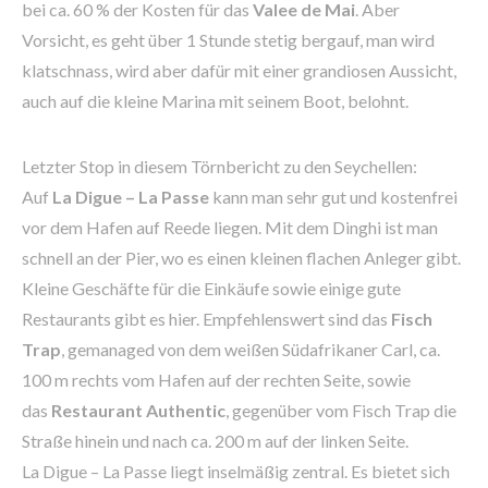
bei ca. 60 % der Kosten für das
Valee de Mai
. Aber
Vorsicht, es geht über 1 Stunde stetig bergauf, man wird
klatschnass, wird aber dafür mit einer grandiosen Aussicht,
auch auf die kleine Marina mit seinem Boot, belohnt.
Letzter Stop in diesem Törnbericht zu den Seychellen:
Auf
La Digue – La Passe
kann man sehr gut und kostenfrei
vor dem Hafen auf Reede liegen. Mit dem Dinghi ist man
schnell an der Pier, wo es einen kleinen flachen Anleger gibt.
Kleine Geschäfte für die Einkäufe sowie einige gute
Restaurants gibt es hier. Empfehlenswert sind das
Fisch
Trap
, gemanaged von dem weißen Südafrikaner Carl, ca.
100 m rechts vom Hafen auf der rechten Seite, sowie
das
Restaurant Authentic
, gegenüber vom Fisch Trap die
Straße hinein und nach ca. 200 m auf der linken Seite.
La Digue – La Passe liegt inselmäßig zentral. Es bietet sich