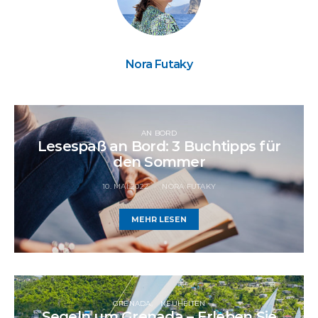
Nora Futaky
AN BORD
Lesespaß an Bord: 3 Buchtipps für
den Sommer
10. MAI 2022
NORA FUTAKY
MEHR LESEN
GRENADA
NEUHEITEN
Segeln um Grenada – Erleben Sie