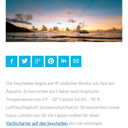
Facebook
Twitter
Google+
Pinterest
LinkedIn
E-mail
Die Seychellen liegen auf 4° südlicher Breite, d.h. fast am
Äquator. Es herrschen dort daher auch tropische
Temperaturen von 29 – 32° Celsius bei 85 – 95 %
Luftfeuchtigkeit. Sonnenschutzfaktor 50 wasserfest sowie
bspw. Labello sun für die Lippen sollten für einen
Yachtcharter auf den Seychellen
also ein wichtiger